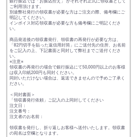
銀行振込では「お振込控え」 がそれぞれ正式に領収書として
ご利用頂けます。
別途弊社発行の領収書が必要な方はご注文の際、備考欄にご
明記してください。
インボイス対応領収書が必要な方も備考欄にご明記くださ
い。
商品発送後の領収書発行、領収書の再発行が必要な方は、
「82円切手を貼った返信用封筒」にご送付先の住所、お名前
をご記入の上、下記書面と同封して弊社までご送付くださ
い。
※注意※
領収書の再発行の場合で銀行振込にて50,000円以上のお客様
は収入印紙200円も同封ください。
同封いただけない場合は、返送できませんので予めご了承く
ださい。
＜同封書面＞
「領収書発行依頼」ご記入の上同封してください
注文日：
注文番号：
注文者のお名前：
領収書を発行し、折り返しお客様へ送付いたします。領収書
の宛名は空欄となります。