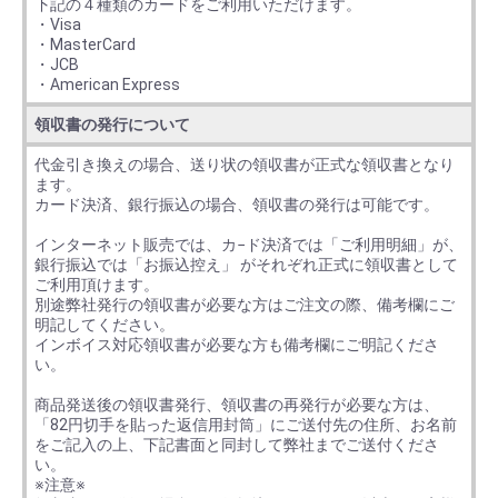
下記の４種類のカードをご利用いただけます。
・Visa
・MasterCard
・JCB
・American Express
領収書の発行について
代金引き換えの場合、送り状の領収書が正式な領収書となり
ます。
カード決済、銀行振込の場合、領収書の発行は可能です。
インターネット販売では、カ−ド決済では「ご利用明細」が、
銀行振込では「お振込控え」 がそれぞれ正式に領収書として
ご利用頂けます。
別途弊社発行の領収書が必要な方はご注文の際、備考欄にご
明記してください。
インボイス対応領収書が必要な方も備考欄にご明記くださ
い。
商品発送後の領収書発行、領収書の再発行が必要な方は、
「82円切手を貼った返信用封筒」にご送付先の住所、お名前
をご記入の上、下記書面と同封して弊社までご送付くださ
い。
※注意※