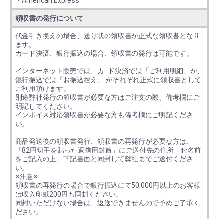
・American Express
領収書の発行について
代金引き換えの場合、送り状の領収書が正式な領収書となり
ます。
カード決済、銀行振込の場合、領収書の発行は可能です。
インターネット販売では、カ−ド決済では「ご利用明細」が、
銀行振込では「お振込控え」 がそれぞれ正式に領収書として
ご利用頂けます。
別途弊社発行の領収書が必要な方はご注文の際、備考欄にご
明記してください。
インボイス対応領収書が必要な方も備考欄にご明記くださ
い。
商品発送後の領収書発行、領収書の再発行が必要な方は、
「82円切手を貼った返信用封筒」にご送付先の住所、お名前
をご記入の上、下記書面と同封して弊社までご送付くださ
い。
※注意※
領収書の再発行の場合で銀行振込にて50,000円以上のお客様
は収入印紙200円も同封ください。
同封いただけない場合は、返送できませんので予めご了承く
ださい。