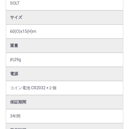
SOLT
サイズ
60(O)x15(H)m
重量
約29g
電源
コイン電池 CR2032 ×２個
保証期間
3年間