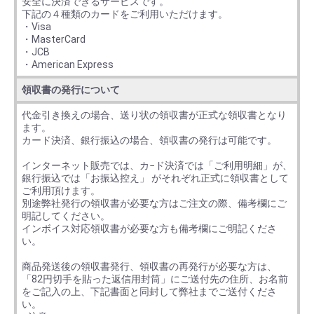
安全に決済できるサービスです。
下記の４種類のカードをご利用いただけます。
・Visa
・MasterCard
・JCB
・American Express
領収書の発行について
代金引き換えの場合、送り状の領収書が正式な領収書となり
ます。
カード決済、銀行振込の場合、領収書の発行は可能です。
インターネット販売では、カ−ド決済では「ご利用明細」が、
銀行振込では「お振込控え」 がそれぞれ正式に領収書として
ご利用頂けます。
別途弊社発行の領収書が必要な方はご注文の際、備考欄にご
明記してください。
インボイス対応領収書が必要な方も備考欄にご明記くださ
い。
商品発送後の領収書発行、領収書の再発行が必要な方は、
「82円切手を貼った返信用封筒」にご送付先の住所、お名前
をご記入の上、下記書面と同封して弊社までご送付くださ
い。