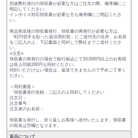
別途弊社発行の領収書が必要な方はご注文の際、備考欄にご
明記してください。
インボイス対応領収書が必要な方も備考欄にご明記くださ
い。
商品発送後の領収書発行、領収書の再発行が必要な方は、
「82円切手を貼った返信用封筒」にご送付先の住所、お名前
をご記入の上、下記書面と同封して弊社までご送付くださ
い。
※注意※
領収書の再発行の場合で銀行振込にて50,000円以上のお客様
は収入印紙200円も同封ください。
同封いただけない場合は、返送できませんので予めご了承く
ださい。
＜同封書面＞
「領収書発行依頼」ご記入の上同封してください
注文日：
注文番号：
注文者のお名前：
領収書を発行し、折り返しお客様へ送付いたします。領収書
の宛名は空欄となります。
返品について